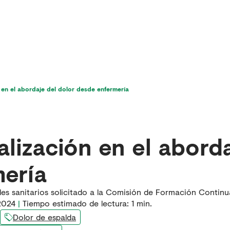
icios
Última hora en dolor
Para pacientes
 en el abordaje del dolor desde enfermería
alización en el aborda
ería
ales sanitarios solicitado a la Comisión de Formación Contin
2024
|
Tiempo estimado de lectura:
1
min.
Dolor de espalda