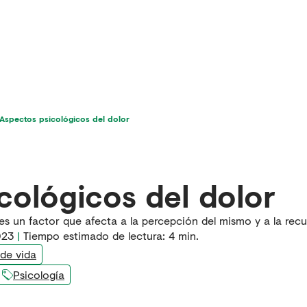
icios
Última hora en dolor
Para pacientes
Aspectos psicológicos del dolor
cológicos del dolor
es un factor que afecta a la percepción del mismo y a la recu
023
|
Tiempo estimado de lectura:
4
min.
 de vida
Psicología