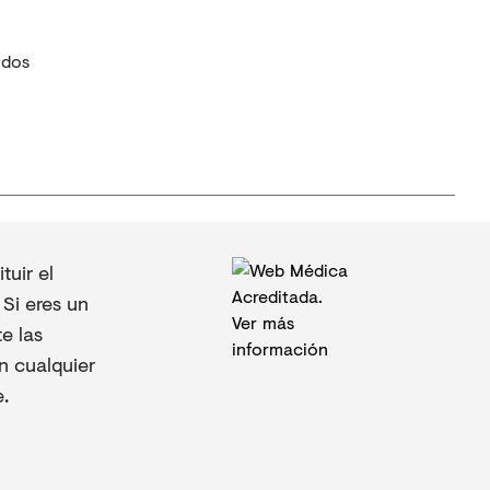
idos
uir el
Si eres un
e las
n cualquier
.