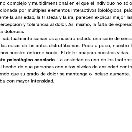
o complejo y multidimensional en el que el individuo no sólo
ionada por múltiples elementos interactivos (biológicos, psíq
ente la
ansiedad
, la tristeza y la ira, parecen explicar mejor l
percepción y tolerancia al dolor. Así mismo, la falta de expre
a dolorosa.
r, habitualmente sumamos a nuestro estado una serie de sen
las cosas de las antes disfrutábamos. Poco a poco, nuestro 
imos nuestro entorno social. El dolor acapara nuestras vidas.
te psicológico asociado
. La ansiedad es uno de los factor
el hecho de que personas con altos niveles de ansiedad centr
iendo que su grado de dolor se mantenga o incluso aumente. L
iba con mayor intensidad.