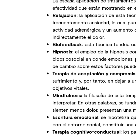
La escasa aplicación de tratamientos
efectividad que están mostrando en 
Relajación
: la aplicación de esta té
frecuentemente ansiedad, lo cual pued
actividad adrenérgica y un aumento d
indirectamente el dolor.
Biofeedback
: esta técnica tendría c
Hipnosis
: el empleo de la hipnosis c
biopsicosocial en donde emociones, 
de cambio sobre estos factores puede 
Terapia de aceptación y compromis
sufrimiento y, por tanto, en dejar a 
objetivos vitales.
Mindfulness
:
la filosofía de esta ter
interpretar. En otras palabras, se fu
sienten menos dolor, presentan una 
Escritura emocional
: se hipotetiza q
con el entorno social, constituir una
Terapia cognitivo-conductual
: los 