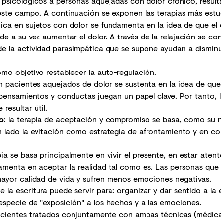
 psicológicos a personas aquejadas con dolor crónico, result
este campo. A continuación se exponen las terapias más estu
cnica en sujetos con dolor se fundamenta en la idea de que el
e a su vez aumentar el dolor. A través de la relajación se co
e la actividad parasimpática que se supone ayudan a disminui
omo objetivo restablecer la auto-regulación.
on pacientes aquejados de dolor se sustenta en la idea de q
pensamientos y conductas juegan un papel clave. Por tanto, 
resultar útil.
o
: la terapia de aceptación y compromiso se basa, como su n
un lado la evitación como estrategia de afrontamiento y en c
apia se basa principalmente en vivir el presente, en estar atent
ndamenta en aceptar la realidad tal como es. Las personas qu
mayor calidad de vida y sufren menos emociones negativas.
ue la escritura puede servir para: organizar y dar sentido a la
 especie de "exposición" a los hechos y a las emociones.
pacientes tratados conjuntamente con ambas técnicas (médic