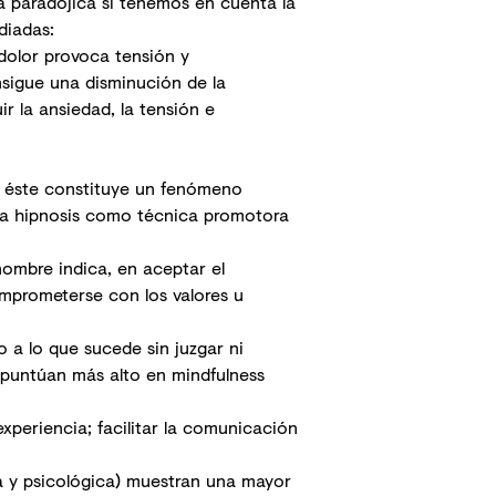
a paradójica si tenemos en cuenta la
diadas:
 dolor provoca tensión y
nsigue una disminución de la
r la ansiedad, la tensión e
ue éste constituye un fenómeno
la hipnosis como técnica promotora
ombre indica, en aceptar el
omprometerse con los valores u
o a lo que sucede sin juzgar ni
e puntúan más alto en mindfulness
 experiencia; facilitar la comunicación
a y psicológica) muestran una mayor