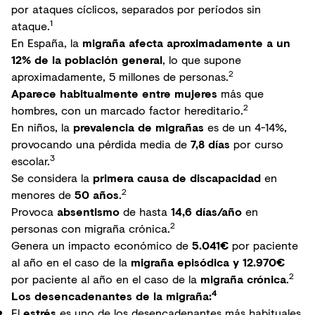
por ataques cíclicos, separados por períodos sin
1
ataque.
En España, la
migraña afecta aproximadamente a un
12% de la población general
, lo que supone
2
aproximadamente, 5 millones de personas.
Aparece habitualmente entre mujeres
más que
2
hombres, con un marcado factor hereditario.
En niños, la
prevalencia de migrañas
es de un 4-14%,
provocando una pérdida media de
7,8 días
por curso
3
escolar.
Se considera la
primera causa de discapacidad
en
2
menores de
50 años
.
Provoca
absentismo
de hasta
14,6 días/año
en
2
personas con migraña crónica.
Genera un impacto económico de
5.041€
por paciente
al año en el caso de la
migraña episódica y 12.970€
2
por paciente al año en el caso de la
migraña crónica
.
4
Los desencadenantes de la migraña:
El
estrés
es uno de los desencadenantes más habituales,