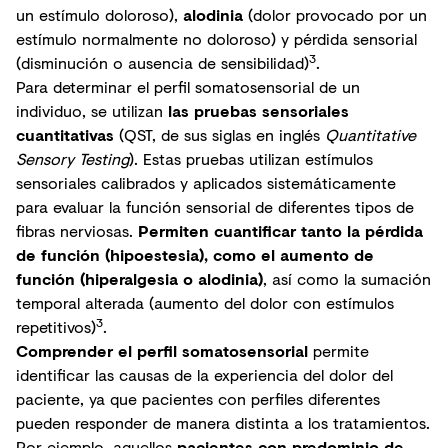
un estímulo doloroso),
alodinia
(dolor provocado por un
estímulo normalmente no doloroso) y pérdida sensorial
3
(disminución o ausencia de sensibilidad)
.
Para determinar el perfil somatosensorial de un
individuo, se utilizan
las pruebas sensoriales
cuantitativas
(QST, de sus siglas en inglés
Quantitative
Sensory Testing
). Estas pruebas utilizan estímulos
sensoriales calibrados y aplicados sistemáticamente
para evaluar la función sensorial de diferentes tipos de
fibras nerviosas.
Permiten cuantificar tanto la pérdida
de función (hipoestesia), como el aumento de
función (hiperalgesia o alodinia)
, así como la sumación
temporal alterada (aumento del dolor con estímulos
3
repetitivos)
.
Comprender el perfil somatosensorial
permite
identificar las causas de la experiencia del dolor del
paciente, ya que pacientes con perfiles diferentes
pueden responder de manera distinta a los tratamientos.
Por ejemplo, aquellos
pacientes con predominio de