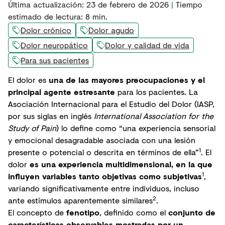
Última actualización
:
23 de febrero de 2026
|
Tiempo
estimado de lectura:
8
min.
Dolor crónico
Dolor agudo
Dolor neuropático
Dolor y calidad de vida
Para sus pacientes
El dolor es
una de las mayores preocupaciones y el
principal agente estresante
para los pacientes. La
Asociación Internacional para el Estudio del Dolor (IASP,
por sus siglas en inglés
International Association for the
Study of Pain
) lo define como “una experiencia sensorial
y emocional desagradable asociada con una lesión
1
presente o potencial o descrita en términos de ella”
. El
dolor
es una experiencia multidimensional, en la que
1
influyen variables tanto objetivas como subjetivas
,
variando significativamente entre individuos, incluso
2
ante estímulos aparentemente similares
.
El concepto de
fenotipo
, definido como el
conjunto de
características observables mostradas por un