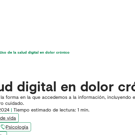
icios
Última hora en dolor
Para pacientes
Uso de la salud digital en dolor crónico
ud digital en dolor c
 la forma en la que accedemos a la información, incluyendo e
ro cuidado.
 2024
|
Tiempo estimado de lectura:
1
min.
 de vida
Psicología