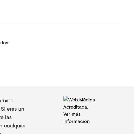
idos
uir el
Si eres un
e las
n cualquier
.