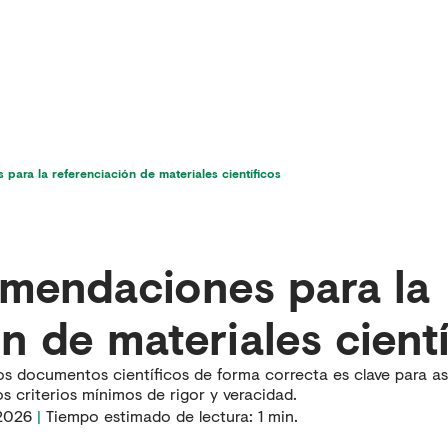
icios
Última hora en dolor
Para pacientes
para la referenciación de materiales científicos
mendaciones para la
n de materiales cient
ros documentos científicos de forma correcta es clave para a
criterios mínimos de rigor y veracidad.
2026
|
Tiempo estimado de lectura:
1
min.