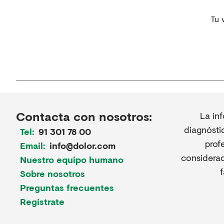
Tu 
Contacta con nosotros:
La in
diagnósti
Tel:
91 301 78 00
prof
Email:
info@dolor.com
considerac
Nuestro equipo humano
Sobre nosotros
Preguntas frecuentes
Regístrate