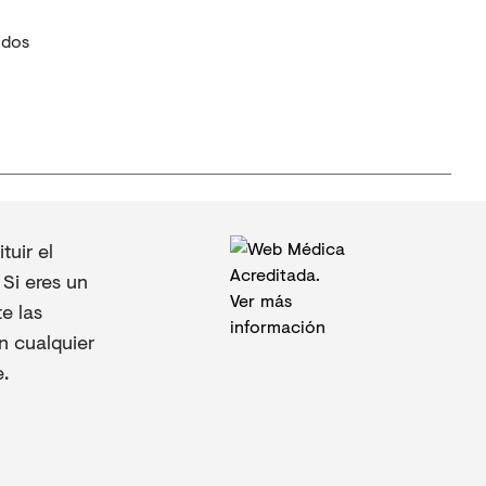
idos
uir el
Si eres un
e las
n cualquier
.