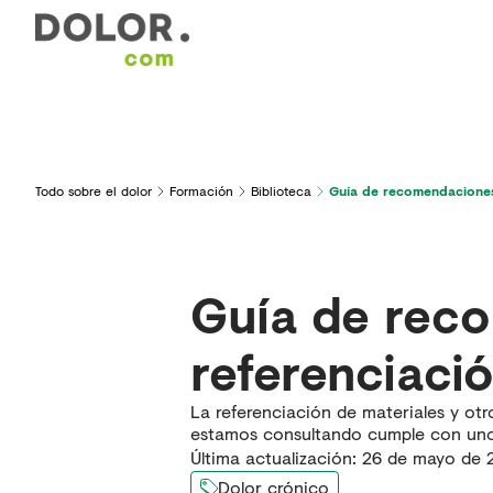
Áreas de interés
Formación
Herramientas y serv
Todo sobre el dolor
Formación
Biblioteca
Guía de recomendaciones 
Guía de reco
referenciació
La referenciación de materiales y ot
estamos consultando cumple con unos 
Última actualización
:
26 de mayo de 
Dolor crónico