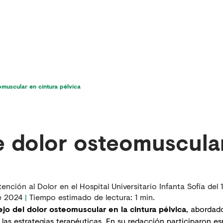
icios
Última hora en dolor
Para pacientes
muscular en cintura pélvica
 dolor osteomuscular
ención al Dolor en el Hospital Universitario Infanta Sofía del
e 2024
|
Tiempo estimado de lectura:
1
min.
jo del dolor osteomuscular en la cintura pélvica
, abordad
y las estrategias terapéuticas. En su redacción participaron esp