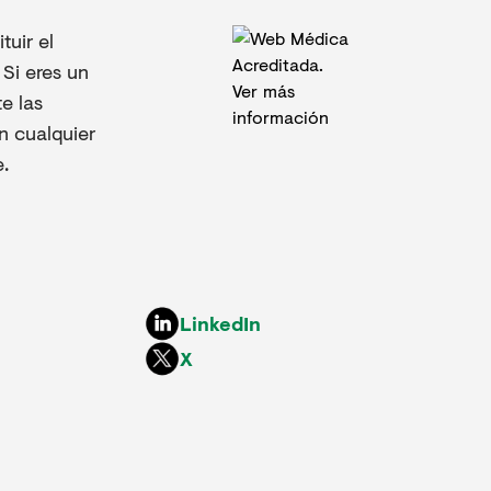
uir el
Si eres un
e las
n cualquier
.
LinkedIn
X