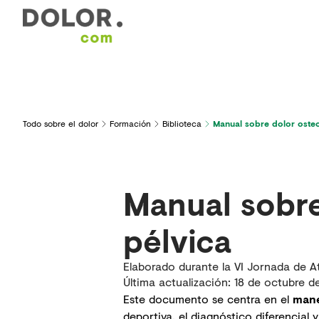
Áreas de interés
Formación
Herramientas y serv
Todo sobre el dolor
Formación
Biblioteca
Manual sobre dolor osteo
Manual sobre
pélvica
Elaborado durante la VI Jornada de At
Última actualización
:
18 de octubre d
Este documento se centra en el
mane
deportiva, el diagnóstico diferencial 