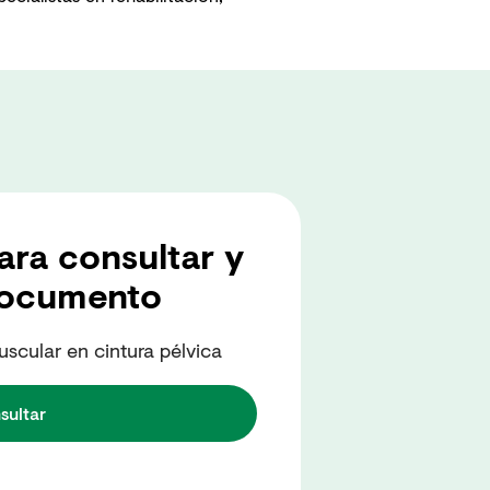
ra consultar y
documento
scular en cintura pélvica
sultar