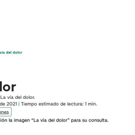
icios
Última hora en dolor
Para pacientes
vía del dolor
lor
a vía del dolor.
 de 2021
|
Tiempo estimado de lectura:
1
min.
enes
ión la imagen “La vía del dolor” para su consulta.