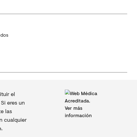
idos
uir el
Si eres un
e las
n cualquier
.