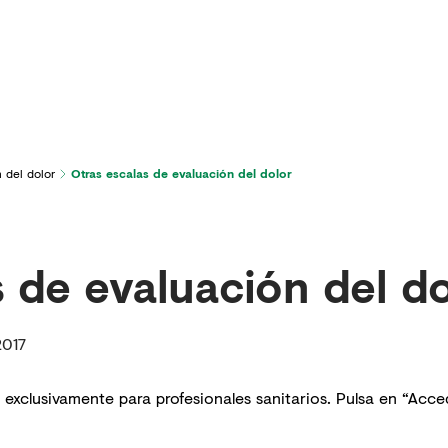
icios
Última hora en dolor
Para pacientes
 del dolor
Otras escalas de evaluación del dolor
s de evaluación del d
2017
 exclusivamente para profesionales sanitarios. Pulsa en “Acced