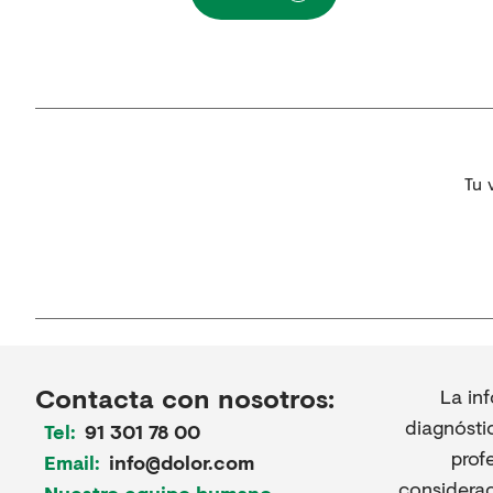
Tu 
Contacta con nosotros:
La in
diagnósti
Tel:
91 301 78 00
prof
Email:
info@dolor.com
considerac
Nuestro equipo humano