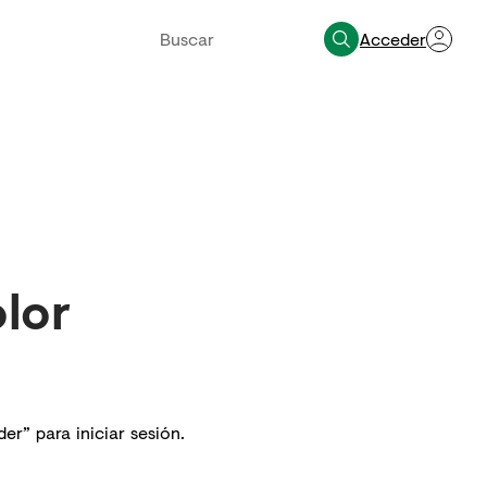
Acceder
olor
er” para iniciar sesión.