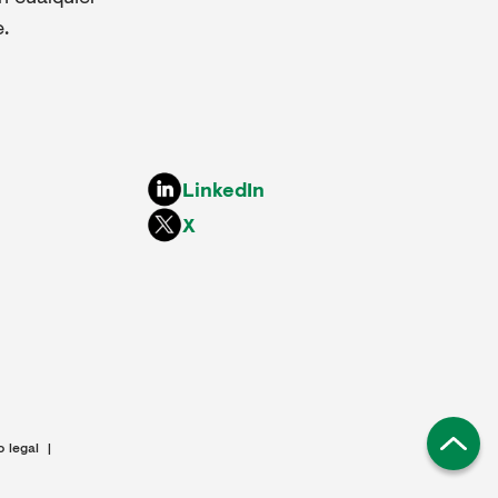
.
LinkedIn
X
o legal
|