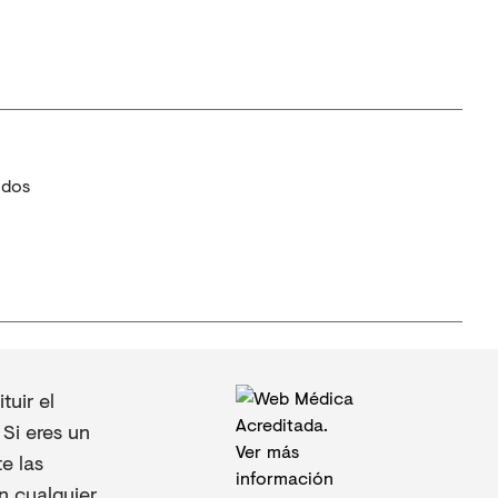
idos
uir el
Si eres un
e las
n cualquier