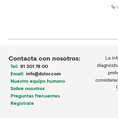
Tu 
Contacta con nosotros:
La in
diagnósti
Tel:
91 301 78 00
prof
Email:
info@dolor.com
considerac
Nuestro equipo humano
Sobre nosotros
Preguntas frecuentes
Regístrate