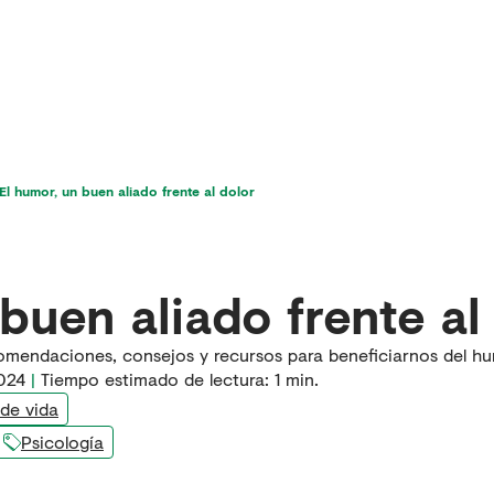
icios
Última hora en dolor
Para pacientes
El humor, un buen aliado frente al dolor
buen aliado frente al
omendaciones, consejos y recursos para beneficiarnos del hu
2024
|
Tiempo estimado de lectura:
1
min.
 de vida
Psicología