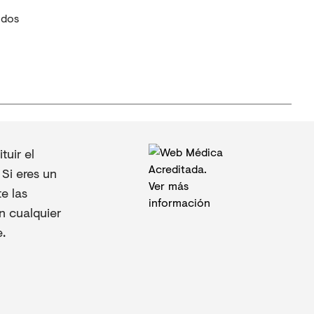
idos
uir el
Si eres un
e las
n cualquier
.