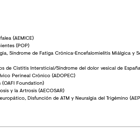
falea (AEMICE)
ientes (POP)
ia, Síndrome de Fatiga Crónica-Encefalomielitis Miálgica y Se
 de Cistitis Intersticial/Síndrome del dolor vesical de Españ
lvico Perineal Crónico (ADOPEC)
s (OAFI Foundation)
sis y la Artrosis (AECOSAR)
europático, Disfunción de ATM y Neuralgia del Trigémino (AE