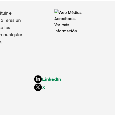
uir el
Si eres un
e las
n cualquier
.
LinkedIn
X