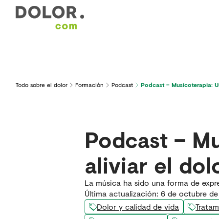
Áreas de interés
Formación
Herramientas y serv
Todo sobre el dolor
Formación
Podcast
Podcast – Musicoterapia: Un
Podcast – Mu
aliviar el dol
La música ha sido una forma de expr
Última actualización
:
6 de octubre d
Dolor y calidad de vida
Tratam