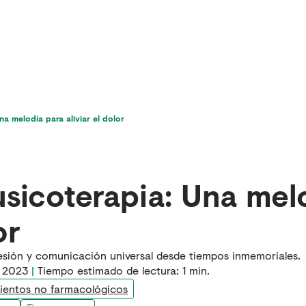
icios
Última hora en dolor
Para pacientes
a melodía para aliviar el dolor
sicoterapia: Una mel
or
esión y comunicación universal desde tiempos inmemoriales.
e 2023
|
Tiempo estimado de lectura:
1
min.
ientos no farmacológicos